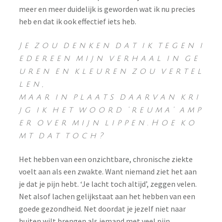
meer en meer duidelijk is geworden wat ik nu precies
heb en dat ik ook effectief iets heb.
J e z o u d e n k e n d a t i k t e g e n i
e d e r e e n m i j n v e r h a a l i n g e
u r e n e n k l e u r e n z o u v e r t e l
l e n ,
m a a r i n p l a a t s d a a r v a n k r i
j g i k h e t w o o r d ‘ r e u m a ’ a m p
e r o v e r m i j n l i p p e n . H o e k o
m t d a t t o c h ?
Het hebben van een onzichtbare, chronische ziekte
voelt aan als een zwakte. Want niemand ziet het aan
je dat je pijn hebt. ‘Je lacht toch altijd’, zeggen velen.
Net alsof lachen gelijkstaat aan het hebben van een
goede gezondheid. Net doordat je jezelf niet naar
buiten wilt brengen als iemand met veel pijn,