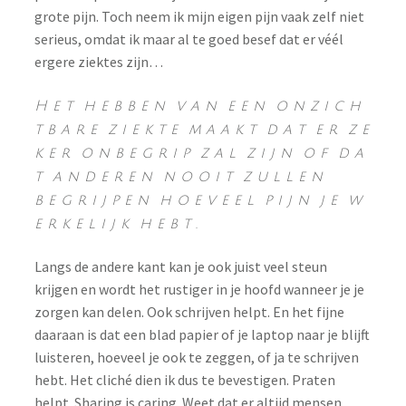
grote pijn. Toch neem ik mijn eigen pijn vaak zelf niet
serieus, omdat ik maar al te goed besef dat er véél
ergere ziektes zijn…
H e t h e b b e n v a n e e n o n z i c h
t b a r e z i e k t e m a a k t d a t e r z e
k e r o n b e g r i p z a l z i j n o f d a
t a n d e r e n n o o i t z u l l e n
b e g r i j p e n h o e v e e l p i j n j e w
e r k e l i j k h e b t .
Langs de andere kant kan je ook juist veel steun
krijgen en wordt het rustiger in je hoofd wanneer je je
zorgen kan delen. Ook schrijven helpt. En het fijne
daaraan is dat een blad papier of je laptop naar je blijft
luisteren, hoeveel je ook te zeggen, of ja te schrijven
hebt.
Het cliché dien ik dus te bevestigen. Praten
helpt. Sharing is caring. Weet dat er altijd mensen