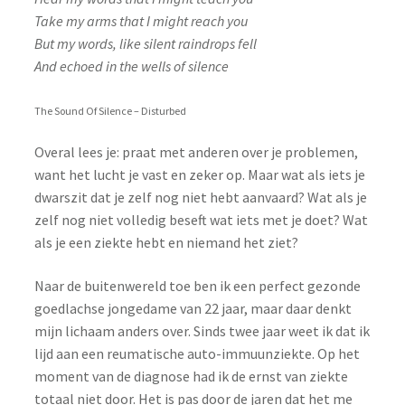
Take my arms that I might reach you
Login
But my words, like silent raindrops fell
And echoed in the wells of silence
Mail
The Sound Of Silence – Disturbed
My Account
Overal lees je: praat met anderen over je problemen,
Privacy statement
want het lucht je vast en zeker op. Maar wat als iets je
dwarszit dat je zelf nog niet hebt aanvaard? Wat als je
SHOP (Coming Soon)
zelf nog niet volledig beseft wat iets met je doet? Wat
als je een ziekte hebt en niemand het ziet?
Naar de buitenwereld toe ben ik een perfect gezonde
goedlachse jongedame van 22 jaar, maar daar denkt
mijn lichaam anders over. Sinds twee jaar weet ik dat ik
lijd aan een reumatische auto-immuunziekte. Op het
moment van de diagnose had ik de ernst van ziekte
totaal niet door. Het is pas door de jaren dat het me