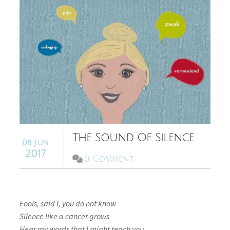
BLOG
BRAVE & CREATIVE
BRAVE LIVING
BRAVE STORIES
Cart
The Sound Of Silence
08 Jun
2017
0 Comment
Checkout
Cookies
Fools, said I, you do not know
Silence like a cancer grows
Disclaimer
Hear my words that I might teach you