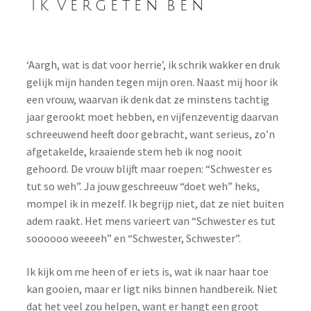
i k v e r g e t e n b e n
Login
Mail
‘Aargh, wat is dat voor herrie’, ik schrik wakker en druk
gelijk mijn handen tegen mijn oren.
Naast mij hoor ik
My Account
een vrouw, waarvan ik denk dat ze minstens tachtig
jaar gerookt moet hebben
, en vijfenzeventig daarvan
Privacy statement
schreeuwend heeft door gebracht, want serieus, zo’n
afgetakelde, kraaiende stem heb ik nog nooit
SHOP (Coming Soon)
gehoord. De vrouw blijft maar roepen: “Schwester es
tut so weh”. Ja jouw geschreeuw “doet weh” heks,
mompel ik in mezelf. Ik begrijp niet, dat ze niet buiten
adem raakt. Het mens varieert van “Schwester es tut
soooooo weeeeh” en “Schwester, Schwester”.
Ik kijk om me heen of er iets is, wat ik naar haar toe
kan gooien, maar er ligt niks binnen handbereik. Niet
dat het veel zou helpen, want er hangt een groot