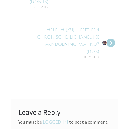
(don’ts)
6 July 2017
Help! Hij/zij heeft een
chronische, lichamelijke
aandoening: wat nu?
(do’s)
14 July 2017
Leave a Reply
You must be
to post a comment.
logged in